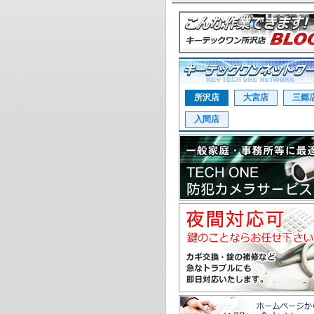
所沢店
大宮店
三郷
入間店