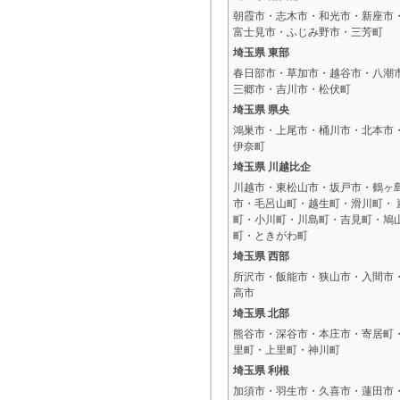
朝霞市・志木市・和光市・新座市
富士見市・ふじみ野市・三芳町
埼玉県 東部
春日部市・草加市・越谷市・八潮
三郷市・吉川市・松伏町
埼玉県 県央
鴻巣市・上尾市・桶川市・北本市
伊奈町
埼玉県 川越比企
川越市・東松山市・坂戸市・鶴ヶ
市・毛呂山町・越生町・滑川町・ 
町・小川町・川島町・吉見町・鳩
町・ときがわ町
埼玉県 西部
所沢市・飯能市・狭山市・入間市
高市
埼玉県 北部
熊谷市・深谷市・本庄市・寄居町
里町・上里町・神川町
埼玉県 利根
加須市・羽生市・久喜市・蓮田市