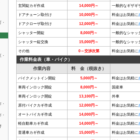
・
玄関錠カギ作成
14,000円～
一般的なギザギ
ドアチェーン取付け
10,000円～
料金はお気軽に
町・
ドアクローザ取付け
12,000円～
料金はお気軽に
シャッター開錠
8,000円～
一般的なシャッ
シャッター錠交換
15,000円～
一般的なシャッ
その他
0～交渉次第
料金はお気軽に
区・
作業料金表（車・バイク）
・
・
作業内容
料 金（税抜き）
・
バイクメットイン開錠
5,000円～
料金はお気軽に
車両インロック開錠
8,000円～
国産車
車両インロック開錠
13,100円～
外車
・
市・
原付バイクカギ作成
12,000円～
料金はお気軽に
オートバイカギ作成
14,000円～
料金はお気軽に
市・
・
軽自動車カギ作成
14,000円～
料金はお気軽に
野
普通車カギ作成
15,000円～
料金はお気軽に