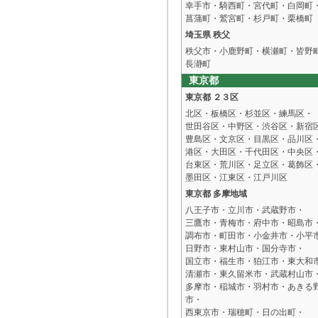
幸手市・騎西町・宮代町・白岡町
菖蒲町・鷲宮町・杉戸町・栗橋町
埼玉県 秩父
秩父市・小鹿野町・横瀬町・皆野
長瀞町
東京都
東京都 ２３区
北区・板橋区・杉並区・練馬区・
世田谷区・中野区・渋谷区・新宿
豊島区・文京区・目黒区・品川区
港区・大田区・千代田区・中央区
台東区・荒川区・足立区・葛飾区
墨田区・江東区・江戸川区
東京都 多摩地域
八王子市・立川市・武蔵野市・
三鷹市・青梅市・府中市・昭島市
調布市・町田市・小金井市・小平
日野市・東村山市・国分寺市・
国立市・福生市・狛江市・東大和
清瀬市・東久留米市・武蔵村山市
多摩市・稲城市・羽村市・あきる
市・
西東京市・瑞穂町・日の出町・