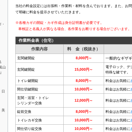
・
当社の料金設定には出張料・作業料・材料を含んでおります。また、お問
て明確に料金を提示させていただきます。
※各種カギの開錠・カギ作成は身分証明書が必要です。
市・
車検証と名義人が異なる場合、各作業をお断りする場合がございます。
作業料金表（住宅）
・
作業内容
料 金（税抜き）
玄関鍵開錠
8,000円～
一般的なギザ
島
電子ロック、デ
嵐山
玄関鍵開錠
15,000円～
特殊な鍵です。
山
トイレ鍵開錠
8,000円～
料金はお気軽に
間仕切鍵開錠
10,000円～
料金はお気軽に
・日
玄関・浴室・トイレ
12,000円～
料金はお気軽に
シリンダー交換
・美
錠前交換
8,000円～
料金はお気軽に
トイレカギ交換
10,000円～
料金はお気軽に
間仕切り錠交換
10,000円～
料金はお気軽に
・